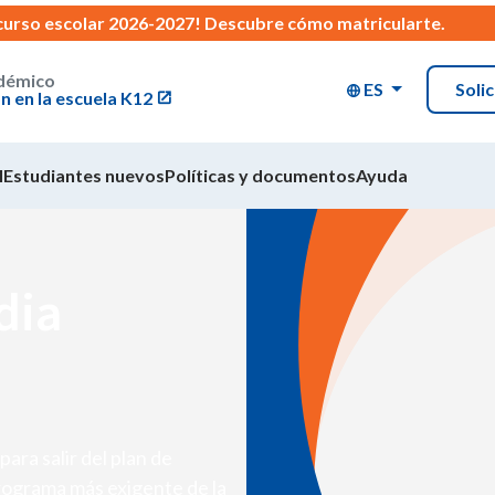
 curso escolar 2026-2027!
Descubre cómo matricularte
.
adémico
ES
Soli
ón en la escuela K12
l
Estudiantes nuevos
Políticas y documentos
Ayuda
dia
para salir del plan de
programa más exigente de la