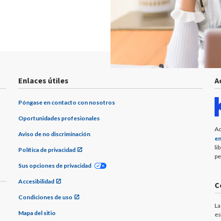
Enlaces útiles
A
Póngase en contacto con nosotros
Oportunidades profesionales
Ac
Aviso de no discriminación
en
li
Política de privacidad
pe
Sus opciones de privacidad
Accesibilidad
C
Condiciones de uso
La
Mapa del sitio
es