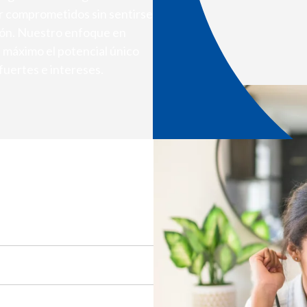
r comprometidos sin sentirse
ión. Nuestro enfoque en
 máximo el potencial único
 fuertes e intereses.