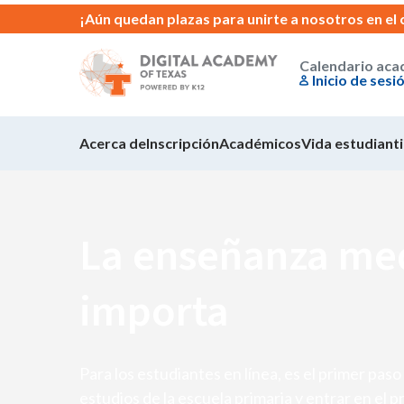
¡Aún quedan plazas para unirte a nosotros en el
Calendario ac
Inicio de sesi
Acerca de
Inscripción
Académicos
Vida estudianti
La enseñanza me
importa
Para los estudiantes en línea, es el primer paso 
estudios de la escuela primaria y entrar en el 