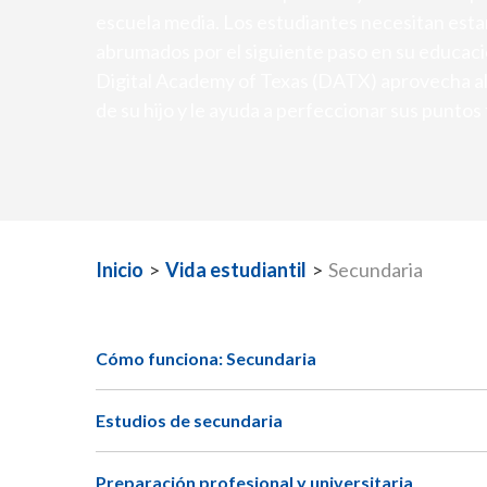
escuela media. Los estudiantes necesitan esta
abrumados por el siguiente paso en su educac
Digital Academy of Texas (DATX) aprovecha al
de su hijo y le ayuda a perfeccionar sus puntos
Inicio
>
Vida estudiantil
>
Secundaria
Cómo funciona: Secundaria
Estudios de secundaria
Preparación profesional y universitaria