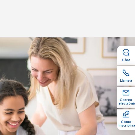
Chat
Llame a
Correo
electróni
Cómo
inscribirs