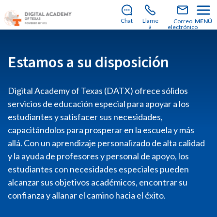
¡Aún quedan plazas para unirte a nosotros en el
curso escolar 2026-2027!
Descubre cómo
Chat
Llame
Correo
MENÚ
matricularte
.
a
electrónico
Estamos a su disposición
Digital Academy of Texas (DATX) ofrece sólidos
servicios de educación especial para apoyar a los
estudiantes y satisfacer sus necesidades,
capacitándolos para prosperar en la escuela y más
allá. Con un aprendizaje personalizado de alta calidad
y la ayuda de profesores y personal de apoyo, los
estudiantes con necesidades especiales pueden
alcanzar sus objetivos académicos, encontrar su
confianza y allanar el camino hacia el éxito.