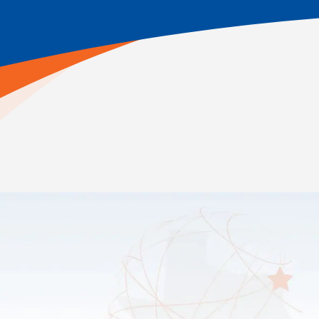
Inicio
>
Académicos
>
Programas especiales
Nuestra escuela ofrece una serie de servicios para
ayudar a su estudiante a obtener el apoyo que
necesita para prosperar en la escuela y más allá. A