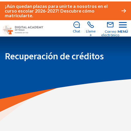
¡Aún quedan plazas para unirte a nosotros en el
curso escolar 2026-2027!
Descubre cómo
matricularte
.
Chat
Llame
Correo
MENÚ
a
electrónico
Recuperación de créditos