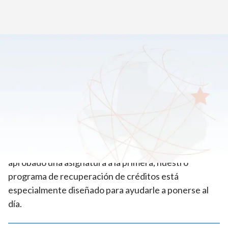
Inicio
>
Académicos
>
Recuperación de créditos
¿Tu hijo necesita ayuda para volver a
ponerse al día?
El éxito de tu hijo es nuestra principal prioridad. Tanto
si se ha quedado atrás en créditos como si no ha
aprobado una asignatura a la primera, nuestro
programa de recuperación de créditos está
especialmente diseñado para ayudarle a ponerse al
día.