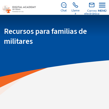
¡Aún quedan plazas para unirte a nosotros en el
curso escolar 2026-2027!
Descubre cómo
Chat
Llame
Correo
MENÚ
matricularte
.
a
electrónico
Recursos para familias de
militares