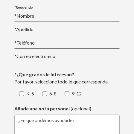
divierten y exploran pasiones compartidas. Obtenga
*Requerido
más información sobre
nuestras oportunidades de
*Nombre
socialización y enriquecimiento.
*
Apellido
*Teléfono
*
Correo electrónico
*¿Qué grados le interesan?
Por favor, seleccione todo lo que corresponda.
K-5
6-8
9-12
Añade una nota personal
(opcional)
¿En qué podemos ayudarle?