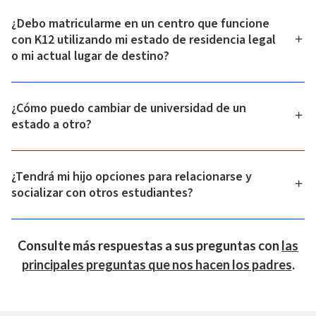
¿Debo matricularme en un centro que funcione
con K12 utilizando mi estado de residencia legal
o mi actual lugar de destino?
Para matricularse en una escuela impulsada por K12,
¿Cómo puedo cambiar de universidad de un
hágalo utilizando el estado en el que reside
estado a otro?
físicamente en la actualidad. Tendrás que mostrar una
prueba de residencia, como una factura de servicios
Simplemente rellene una solicitud para la escuela a la
públicos o un contrato de alquiler.
¿Tendrá mi hijo opciones para relacionarse y
que desea transferirse. Tenemos un proceso de
socializar con otros estudiantes?
transferencia de estudiantes aprobado y nos
pondremos en contacto contigo para completar la
Con las actividades de participación en línea, incluidos
transferencia. Averigüe
qué escuelas impulsadas
Consulte más respuestas a sus preguntas con
las
los concursos de arte escolar, los eventos STEM, las
por K12 están disponibles
en tu nuevo estado.
principales preguntas que nos hacen los padres
.
asociaciones de estudiantes y los clubes en línea, las
actividades extracurriculares en línea impulsadas por
K12 unen a los estudiantes mientras se relajan, se