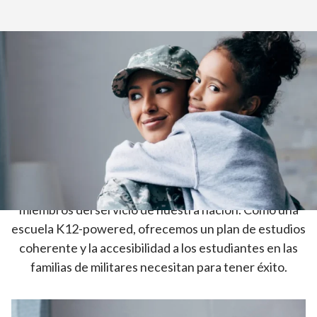
Inicio
>
Nuestra escuela
>
Apoyo militar
DATX le saluda y apoya a sus
estudiantes
Nos sentimos honrados de poder servir a las
necesidades educativas únicas de las familias de los
miembros del servicio de nuestra nación. Como una
escuela K12-powered, ofrecemos un plan de estudios
coherente y la accesibilidad a los estudiantes en las
familias de militares necesitan para tener éxito.